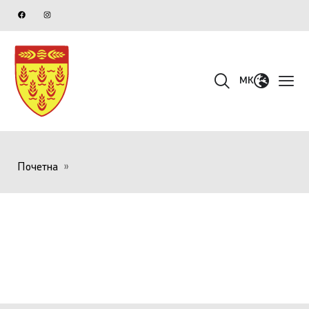
MK
Почетна
»