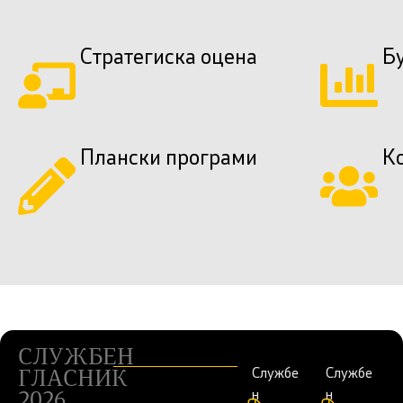
Стратегиска оцена
Б
Плански програми
К
СЛУЖБЕН
Службе
Службе
ГЛАСНИК
н
н
2026