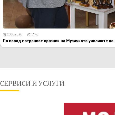
11.06.2026
14:45
По повод патрониот празник на Музичкото училиште во К
СЕРВИСИ И УСЛУГИ