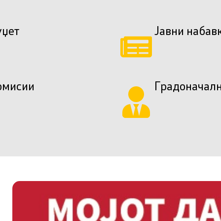
уџет
Јавни набав
омисии
Градоначал