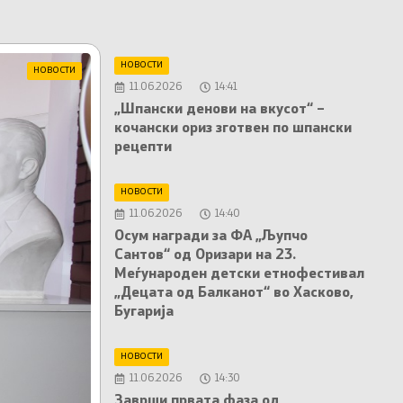
НОВОСТИ
НОВОСТИ
11.06.2026
14:41
„Шпански денови на вкусот“ –
кочански ориз зготвен по шпански
рецепти
НОВОСТИ
11.06.2026
14:40
Осум награди за ФА „Љупчо
Сантов“ од Оризари на 23.
Меѓународен детски етнофестивал
„Децата од Балканот“ во Хасково,
Бугарија
НОВОСТИ
11.06.2026
14:30
Заврши првата фаза од