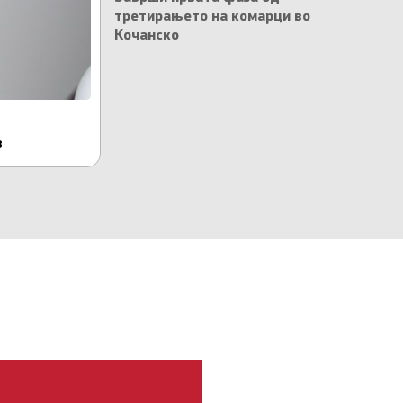
третирањето на комарци во
Кочанско
11.06.2026
14:44
в
Акција за селекција на текстилен отпад 