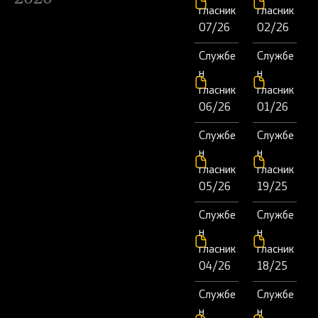
гласник
гласник
07/26
02/26
Службе
Службе
н
н
гласник
гласник
06/26
01/26
Службе
Службе
н
н
гласник
гласник
05/26
19/25
Службе
Службе
н
н
гласник
гласник
04/26
18/25
Службе
Службе
н
н