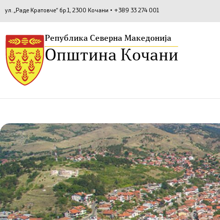
ул. „Раде Кратовче“ бр.1, 2300 Кочани • +389 33 274 001
Република Северна Македонија
Општина Кочани