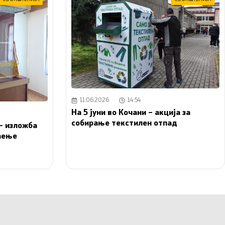
11.06.2026
14:54
На 5 јуни во Кочани – акција за
собирање текстилен отпад
– изложба
каење