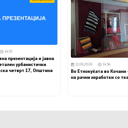
14:55
вна презентација и јавна
етален урбанистички
11.06.2026
14:54
дска четврт 17, Општина
Во Етнокуќата во Кочани 
на рачни изработки со т