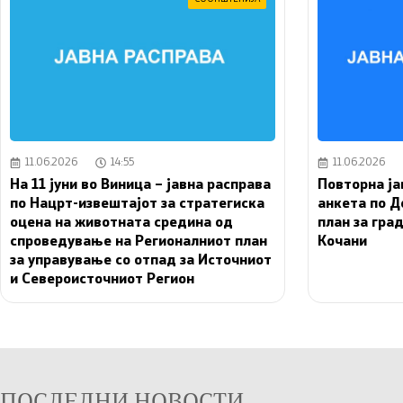
11.06.2026
14:55
11.06.2026
На 11 јуни во Виница – јавна расправа
Повторна ја
по Нацрт-извештајот за стратегиска
анкета по Д
оцена на животната средина од
план за гра
спроведување на Регионалниот план
Кочани
за управување со отпад за Источниот
и Североисточниот Регион