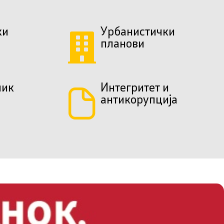
ки
Урбанистички
планови
ник
Интегритет и
антикорупција