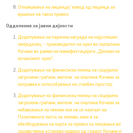
Откажување на лиценца/ извод од лиценца за
вршење на такси превоз;
Одделение за јавни дејности
Доделување на парична награда на најуспешен
земјоделец – производител на ориз во ошпштина
Кочани во рамки на манифестацијата „Денови на
кочанскиот ориз“;
Доделување на финансиска помош на социјално
загрозени граѓани, жители на општина Кочани за
поправка и оспособување на станбен простор;
Доделување на финансиска помош на социјално
загрозени граѓани, жители на општина Кочани за
набавување на лекови кои не се наоѓаат на
Позитивната листа на лекови, како и за
обезбедување на карта за превоз за лекување во
здравствена установа надвор од градот Кочани и