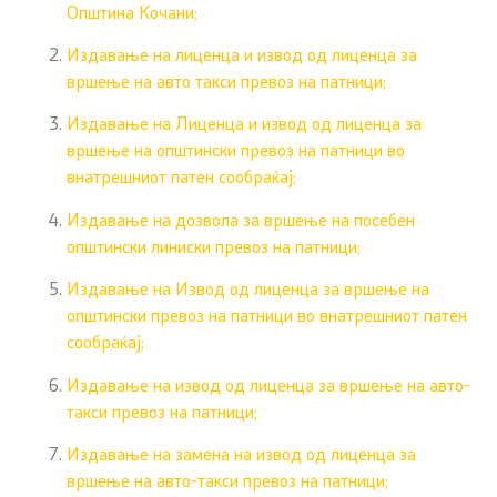
Општина Кочани;
Издавање на лиценца и извод од лиценца за
вршење на авто такси превоз на патници;
Издавање на Лиценца и извод од лиценца за
вршење на општински превоз на патници во
внатрешниот патен сообраќај;
Издавање на дозвола за вршење на посебен
општински линиски превоз на патници;
Издавање на Извод од лиценца за вршење на
општински превоз на патници во внатрешниот патен
сообраќај;
Издавање на извод од лиценца за вршење на авто-
такси превоз на патници;
Издавање на замена на извод од лиценца за
вршење на авто-такси превоз на патници;