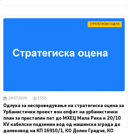
СТРАТЕГИСКА ОЦЕНА
29.07.2026
13:52
Одлука за неспроведување на стратегиска оцена за
Урбанистички проект вон опфат на урбанистички
план за пристапен пат до МХЕЦ Мала Река и 20/10
KV кабелски подземен вод од машинска зграда до
далековод на КП 16910/1, КО Долно Градче, КО