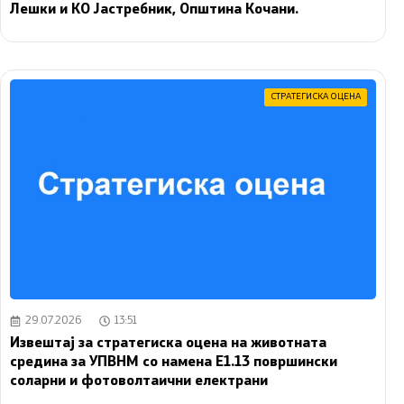
Лешки и КО Јастребник, Општина Кочани.
СТРАТЕГИСКА ОЦЕНА
29.07.2026
13:51
Извештај за стратегиска оцена на животната
средина за УПВНМ со намена Е1.13 површински
соларни и фотоволтаични електрани