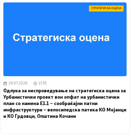
СТРАТЕГИСКА ОЦЕНА
29.07.2026
13:55
Одлука за неспроведување на стратегиска оцена за
Урбанистички проект вон опфат на урбанистички
план со намена Е1.1 – сообраќајни патни
инфраструктури – велосипедска патека КО Мојанци
и КО Грдовци, Општина Кочани