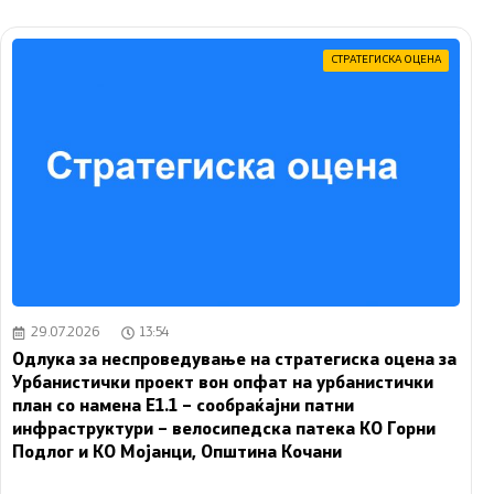
СТРАТЕГИСКА ОЦЕНА
29.07.2026
13:54
Одлука за неспроведување на стратегиска оцена за
Урбанистички проект вон опфат на урбанистички
план со намена Е1.1 – сообраќајни патни
инфраструктури – велосипедска патека КО Горни
Подлог и КО Мојанци, Општина Кочани