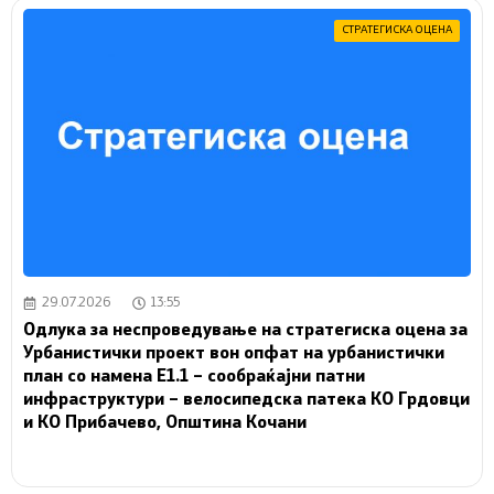
СТРАТЕГИСКА ОЦЕНА
29.07.2026
13:55
Одлука за неспроведување на стратегиска оцена за
Урбанистички проект вон опфат на урбанистички
план со намена Е1.1 – сообраќајни патни
инфраструктури – велосипедска патека КО Грдовци
и КО Прибачево, Општина Кочани