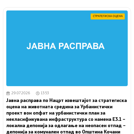
СТРАТЕГИСКА ОЦЕНА
29.07.2026
13:53
Јавна расправа по Нацрт извештајот за стратегиска
оцена на животната средина за Урбанистички
проект вон опфат на урбанистички план за
некласификувана инфраструктура со намена Е3.1 –
локална депонија за одлагање на неопасен отпад –
депонија за комунален отпад во Општина Кочани