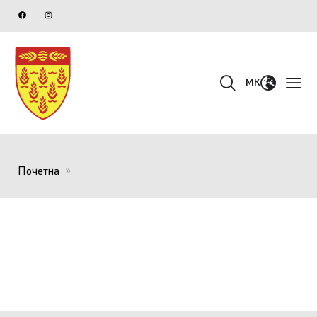
MK
Почетна
»