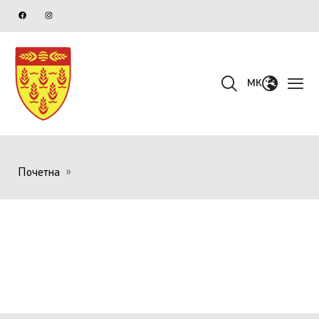
MK
Почетна
»