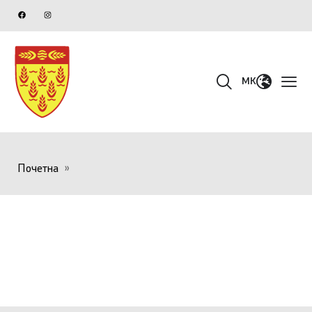
MK
Почетна
»