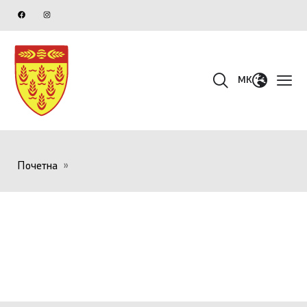
MK
Почетна
»