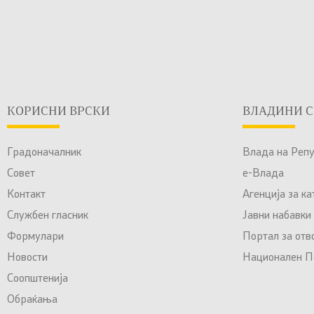
КОРИСНИ ВРСКИ
ВЛАДИНИ С
Градоначалник
Влада на Реп
Совет
е-Влада
Контакт
Агенција за к
Службен гласник
Јавни набавки
Формулари
Портал за отв
Новости
Национален По
Соопштенија
Обраќања