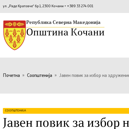
ул. „Раде Кратовче“ бр.1, 2300 Кочани • +389 33 274 001
Република Северна Македонија
Општина Кочани
Почетна
»
Соопштенија
»
Јавен повик за избор на здружени
СООПШТЕНИЈА
Јавен повик за избор 