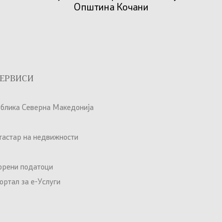
Општина Кочани
ЕРВИСИ
ублика Северна Македонија
атастар на недвижности
орени податоци
ртал за е-Услуги