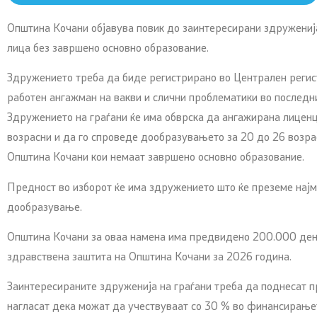
Општина Кочани објавува повик до заинтересирани здружениј
лица без завршено основно образование.
Здружението треба да биде регистрирано во Централен регист
работен ангажман на вакви и слични проблематики во последни
Здружението на граѓани ќе има обврска да ангажирана лицен
возрасни и да го спроведе дообразувањето за 20 до 26 возра
Општина Кочани кои немаат завршено основно образование.
Предност во изборот ќе има здружението што ќе преземе нај
дообразување.
Општина Кочани за оваа намена има предвидено 200.000 дена
здравствена заштита на Општина Кочани за 2026 година.
Заинтересираните здруженија на граѓани треба да поднесат пр
нагласат дека можат да учествуваат со 30 % во финансирање