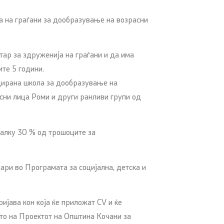
а на граѓани за дообразување на возрасни
ар за здруженија на граѓани и да има
те 5 години.
цирана школа за дообразување на
сни лица Роми и други ранливи групи од
малку 30 % од трошоците за
ри во Програмата за социјална, детска и
ијава кон која ќе приложат CV и ќе
то на Проектот на Општина Кочани за