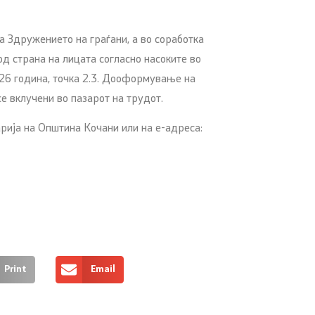
а Здружението на граѓани, а во соработка
д страна на лицата согласно насоките во
026 година, точка 2.3. Дооформување на
е вклучени во пазарот на трудот.
рија на Општина Кочани или на е-адреса:
Print
Email