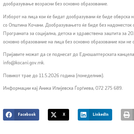
дообразување возрасни без основно образование.
Изборот на лица кои ќе бидат дообразувани ќе биде обврска н
со Општина Кочани. Дообразувањето ќе биде без надоместок о
Програмата за социјална, детска и здравствена заштита за 2
основно образование на лица без основно образование кои не с
Пријавите можат да се поднесат до Едношалтерската канцела
info@kocani.gov.mk.
Повикот трае до 11.5.2026 година (понеделник).
Информации кај Аника Илијевска Ѓорѓиева, 072 275 689.
Facebook
X
LinkedIn