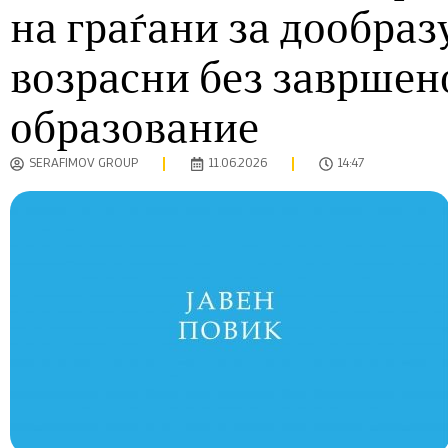
на граѓани за дообраз
возрасни без завршен
образование
SERAFIMOV GROUP
11.06.2026
14:47