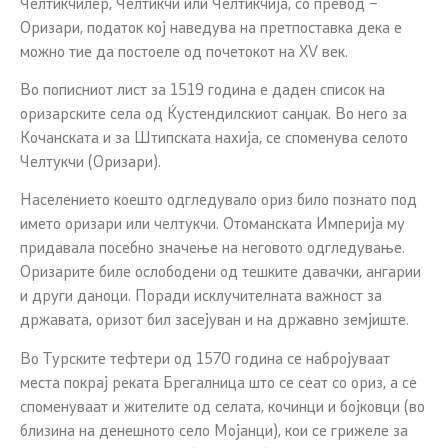
Челтикчилер, Челтикчи или Челтикчија, со превод –
Оризари, податок кој наведува на претпоставка дека е
можно тие да постоеле од почетокот на XV век.
Во пописниот лист за 1519 година е даден список на
оризарските села од Ќустендилскиот санџак. Во него за
Кочанската и за Штипската нахија, се споменува селото
Челтукчи (Оризари).
Населението коешто одгледувало ориз било познато под
името оризари или челтукчи. Отоманската Империја му
придавала посебно значење на неговото одгледување.
Оризарите биле ослободени од тешките давачки, ангарии
и други даноци. Поради исклучителната важност за
државата, оризот бил засејуван и на државно земјиште.
Во Турските тефтери од 1570 година се набројуваат
места покрај реката Брегалница што се сеат со ориз, а се
споменуваат и жителите од селата, кочинци и бојковци (во
близина на денешното село Мојанци), кои се грижеле за