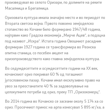
произведувал во селото Оризари, по долините на реките
Масалница и Брегалница.
Оризовата култура имала значајно место и во периодот по
Втората светска војна. Првото повоено земјоделско
стопанство во Кочани било формирано 1947/48 година,
најпрвин како Градска економија „Мирче Ацев“, а подоцна
под називот „Искра“. Истата година Овошниот расадник
формиран 1927 година се трансформира во Реонска
опитна станица, со посебен акцент на
оризопроизводството како главна земјоделска култура.
Во седумдесеттите и осумдесеттите години на XX век,
кочанскиот ориз покривал 60 % од тогашниот
југословенски пазар. Кочани имал ексклузивно право на
увоз за преостанатите 40 % за задоволување на
целокупните потреби од ориз, преку ТП „Оризокомерц“.
Во 2014 година во Кочанско се засеани околу 5 174 ха со
ориз. Просечниот принос на арпа изнесувал 5 895 кг/ха, а