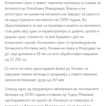
Кочанскиот ориз е првиот заштитен производ со ознака на
потеклото во Република Македонија. Внесен е во
регистарот на ознаки на потеклото на Заводот за заштита
на индустриската сопственост во 1999 година. Во
образложението со кое се признава ознаката на потеклото
стои дека овој ориз се карактеризира со дебело, кратко и
широко зрно, стаклесто, со мал брашнест дел на
попречниот пресек. Кочанскиот ориз се произведува во
Кочанската Котлина, меѓу Кочани на север и Мородвис на
југ, чија должина е 26 км, со нето обработлива површина
од 12 205 ха.
Со патот на оваа едногодишна билка до Кочани, се
поврзани повеќе легенди и преданија, а првите писмени
записи потекнуваат дури од XVI век.
Според едно од преданијата забележано во патописните
белешки од 1930 година оставени од Тодор Маневиќ,
одгледувањето на оризот во Кочанско се поврзува со