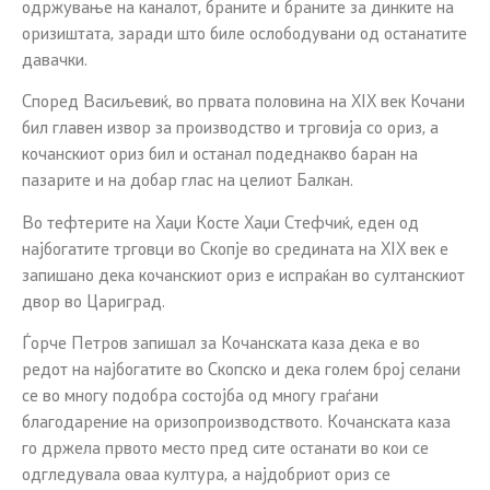
одржување на каналот, браните и браните за динките на
оризиштата, заради што биле ослободувани од останатите
давачки.
Според Васиљевиќ, во првата половина на XIX век Кочани
бил главен извор за производство и трговија со ориз, а
кочанскиот ориз бил и останал подеднакво баран на
пазарите и на добар глас на целиот Балкан.
Во тефтерите на Хаџи Косте Хаџи Стефчиќ, еден од
најбогатите трговци во Скопје во средината на XIX век е
запишано дека кочанскиот ориз е испраќан во султанскиот
двор во Цариград.
Ѓорче Петров запишал за Кочанската каза дека е во
редот на најбогатите во Скопско и дека голем број селани
се во многу подобра состојба од многу граѓани
благодарение на оризопроизводството. Кочанската каза
го држела првото место пред сите останати во кои се
одгледувала оваа култура, а најдобриот ориз се