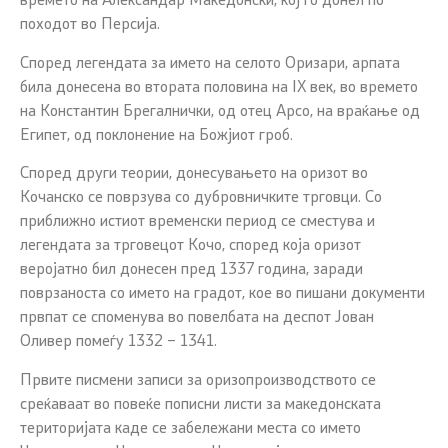
времето на Александар Македонски, кој го донел по
походот во Персија.
Според легендата за името на селото Оризари, арпата
била донесена во втората половина на IX век, во времето
на Константин Брегалнички, од отец Арсо, на враќање од
Египет, од поклонение на Божјиот гроб.
Според други теории, донесувањето на оризот во
Кочанско се поврзува со дубровничките трговци. Со
приближно истиот временски период се сместува и
легендата за трговецот Кочо, според која оризот
веројатно бил донесен пред 1337 година, заради
поврзаноста со името на градот, кое во пишани документи
првпат се споменува во повелбата на деспот Јован
Оливер помеѓу 1332 – 1341.
Првите писмени записи за оризопроизводството се
среќаваат во повеќе пописни листи за македонската
територијата каде се забележани места со името