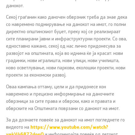
данокот.
Секој граѓанин како даночен обврзник треба да знае дека
со навремено подмирување на данокот на имот, го полни
директно општинскиот буџет, преку кој се реализираат
сите планирани јавни и инфраструктурни проекти. Со ова,
едноставно кажано, секој од нас лично придонесува за
развојот на општината, која во иднина ќе ја красат: нови
градинки, нови игралишта, нови улици, нови училишта,
ново осветлување, нови паркови, еколошки проекти, нови
проекти за економски развој.
Оваа кампања оттаму, цели и да придонесе кон
навремено и прецизно информирање на даночните
обврзници за сите права и обврски, како и правата и
обврските на Општината поврзани со данокот на имот.
За да дознаете повеќе за данокот на имот погледнете го
видеото на
https://www.youtube.com/watch?
v=kV46872donQ
и информирајте повеќе од летокот