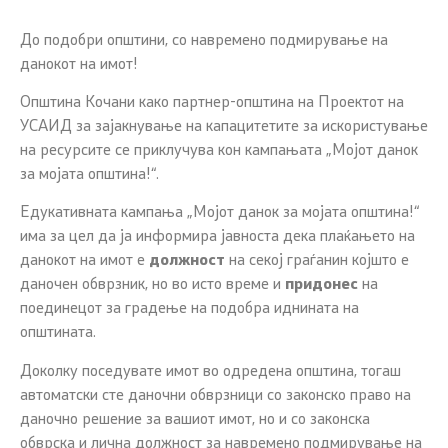
До подобри општини, со навремено подмирување на
данокот на имот!
Општина Кочани како партнер-општина на Проектот на
УСАИД за зајакнување на капацитетите за искористување
на ресурсите се приклучува кон кампањата „Мојот данок
за мојата општина!“.
Едукативната кампања „Мојот данок за мојата општина!“
има за цел да ја информира јавноста дека плаќањето на
данокот на имот е
должност
на секој граѓанин којшто е
даночен обврзник, но во исто време и
придонес
на
поединецот за градење на подобра иднината на
општината.
Доколку поседувате имот во одредена општина, тогаш
автоматски сте даночни обврзници со законско право на
даночно решение за вашиот имот, но и со законска
обврска и лична должност за навремено подмирување на