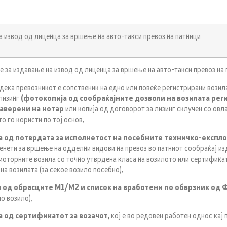
 извод од лиценца за вршење на авто-такси превоз на патници
а издавање на извод од лиценца за вршење на авто-такси превоз на 
а превозникот е сопственик на едно или повеќе регистрирани возила
лизинг
(фотокопија од сообраќајните дозволи на возилата рег
аверени на нотар
или копија од договорот за лизинг склучен со овл
о го користи по тој основ,
а од потврдата за исполнетост на посебните техничко-експл
нети за вршење на одделни видови на превоз во патниот сообраќај из
моторните возила со точно утврдена класа на возилото или сертифика
на возилата (­за секое возило посебно),
 од обрасците М1/М2 и список на вработени по обврзник од 
по возило),
а од сертификатот за возачот,
кој е во редовен работен однос кај 