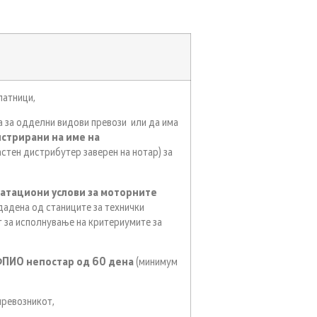
патници,
 за одделни видови превози или да има
истрирани на име на
астен дистрибутер заверен на нотар) за
оатациони услови за моторните
дадена од станиците за технички
т за исполнување на критериумите за
ФПИО непостар од 60 дена
(минимум
превозникот,