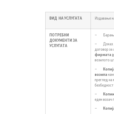
ВИД НА УСЛУГАТА
Издавање на
ПОТРЕБНИ
– Барање з
ДОКУМЕНТИ ЗА
– Доказ дек
УСЛУГАТА
договор за 
фирмата
з
возилото шт
–
Копиј
возила
наме
преглед на 
безбедност 
–
Копии
еден возач 
–
Копиј