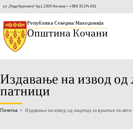
ул. „Раде Кратовче“ бр.1, 2300 Кочани • +389 33 274 001
Република Северна Македонија
Општина Кочани
Издавање на извод од 
патници
Почетна
»
Издавање на извод од лиценца за вршење на авто-