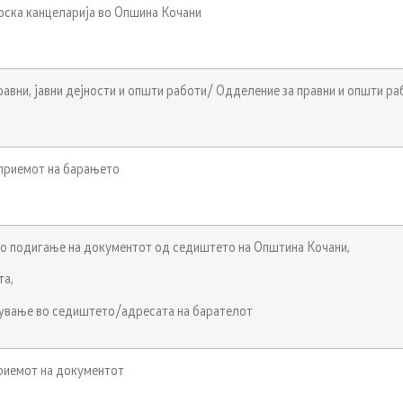
ска канцеларија во Опшина Кочани
равни, јавни дејности и општи работи/ Одделение за правни и општи ра
 приемот на барањето
 подигање на документот од седиштето на Општина Кочани,
а,
ање во седиштето/адресата на барателот
риемот на документот