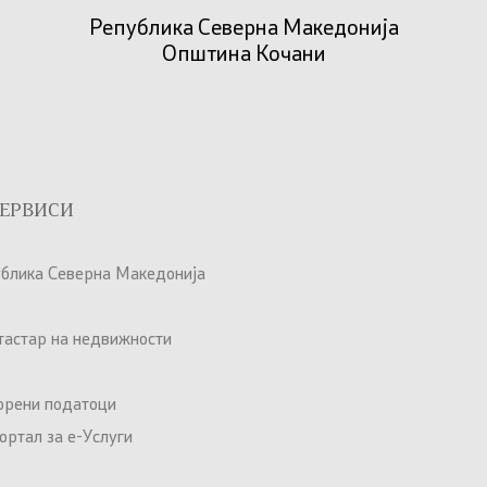
Република Северна Македонија
Општина Кочани
ЕРВИСИ
ублика Северна Македонија
атастар на недвижности
орени податоци
ртал за е-Услуги