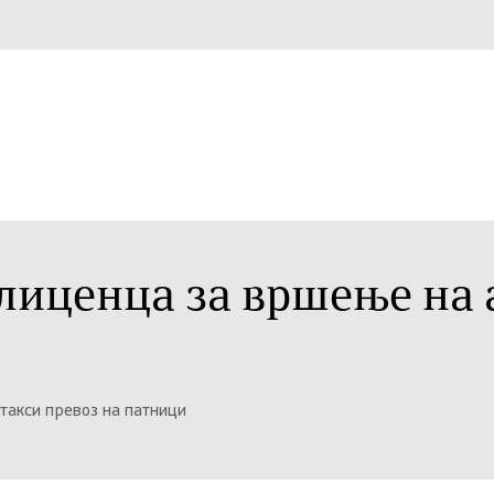
лиценца за вршење на 
такси превоз на патници