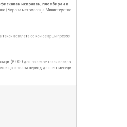
н фискален исправен, пломбиран и
ило (Биро за метрологија Министерство
а такси возилата со кои се врши превоз
ици (8.000 ден. за секое такси возило
лиценца и тоа за период до шест месеци