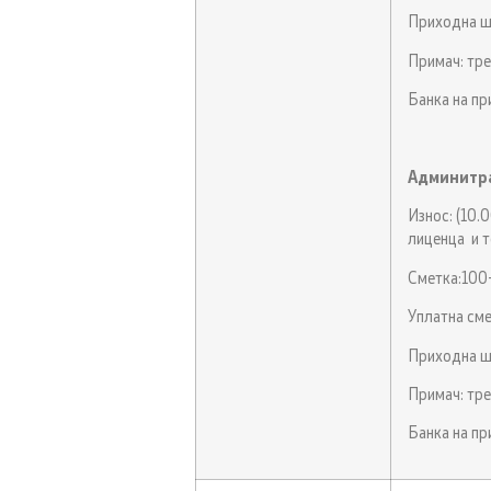
Приходна ш
Примач: тре
Банка на п
Админитра
Износ: (10.
лиценца и т
Сметка:10
Уплатна сме
Приходна ш
Примач: тре
Банка на п