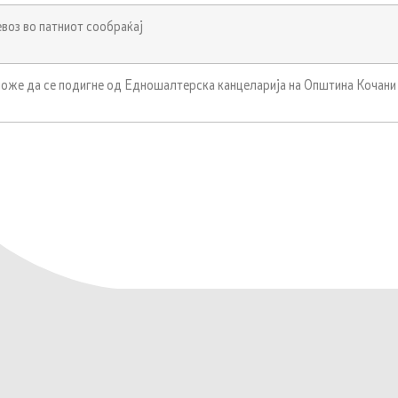
евоз во патниот сообраќај
оже да се подигне од Едношалтерска канцеларија на Општина Кочани