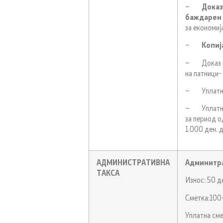
–
Доказ
баждарен 
за економиј
–
Копиј
– Доказ 
на патници-
– Уплатниц
– Уплатница
за период о
1.000 ден. 
АДМИНИСТРАТИВНА
Админитра
ТАКСА
Износ: 50 д
Сметка:10
Уплатна сме