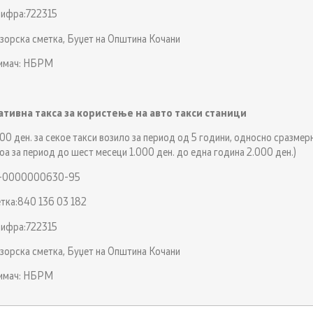
ифра:722315
зорска сметка, Буџет на Општина Кочани
римач: НБРМ
тивна такса за користење на авто такси станици
000 ден. за секое такси возило за период од 5 години, односно сразмер
оа за период до шест месеци 1.000 ден. до една година 2.000 ден.)
0-0000000630-95
тка:840 136 03 182
ифра:722315
зорска сметка, Буџет на Општина Кочани
римач: НБРМ