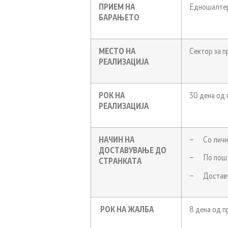
ПРИЕМ НА
Едношалтер
БАРАЊЕТО
МЕСТО НА
Сектор за п
РЕАЛИЗАЦИЈА
РОК НА
30 дена од
РЕАЛИЗАЦИЈА
НАЧИН НА
– Со лично
ДОСТАВУВАЊЕ ДО
– По пошт
СТРАНКАТА
– Доставув
РОК НА
ЖАЛБА
8 дена од п