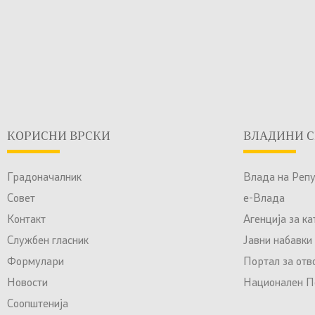
КОРИСНИ ВРСКИ
ВЛАДИНИ С
Градоначалник
Влада на Реп
Совет
е-Влада
Контакт
Агенција за к
Службен гласник
Јавни набавки
Формулари
Портал за отв
Новости
Национален По
Соопштенија