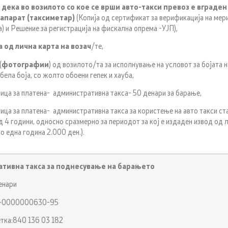
 дека во возилото со кое се врши авто-такси превоз е вграде
апарат (таксиметар)
(Копија од сертификат за верификација на мер
а) и Решение за регистрација на фискална опрема -УЈП),
а од лична карта на возач
/те,
(
фотографии
) од возилото/та за исполнување на условот за бојата н
 бела боја, со жолто обоени гепек и хауба,
а за платена- административна такса- 50 денари за барање,
 за платена- административна такса за користење на авто такси стан
д 4 години, односно сразмерно за периодот за кој е издаден извод од 
до една година 2.000 ден.).
тивна такса за поднесување на барањето
енари
0-0000000630-95
тка:840 136 03 182