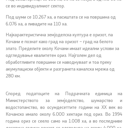
се во индивидуалниот сектор.
Под шуми се 10.267 ха, а пасиштата се на површина од
6.076 ха, а ливадите на 110 ха.
Најкарактеристична земјоделска култура е оризот, па
Кочани е познат како град на оризот – град на белото
злато. Пределите околу Кочани имаат идеални услови за
одгледување квалитетен ориз. Најголем дел од
обработливите површини се наводнуваат и тоа преку
акумулациски објекти и разгранета каналска мрежа од
280 км.
Според податоците на Подрачната единица на
Министерството за земјоделство, шумарство и
водостопанство, во осумдесеттите години на XX век во
Кочанско имало околу 6.000 хектари под ориз. Во 1994
година ориз се сеело само на 1.008 ха, а во последниве