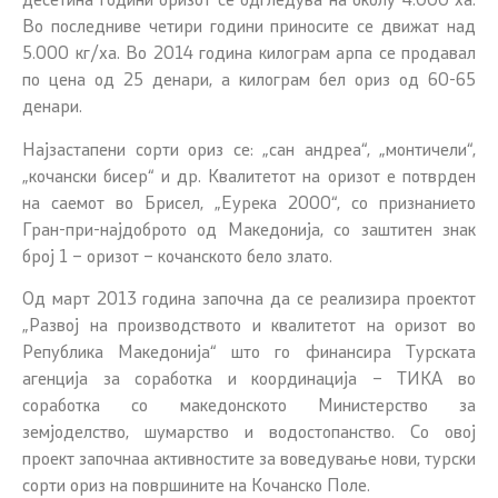
десетина години оризот се одгледува на околу 4.000 ха.
Во последниве четири години приносите се движат над
5.000 кг/ха. Во 2014 година килограм арпа се продавал
по цена од 25 денари, а килограм бел ориз од 60-65
денари.
Најзастапени сорти ориз се: „сан андреа“, „монтичели“,
„кочански бисер“ и др. Квалитетот на оризот е потврден
на саемот во Брисел, „Еурека 2000“, со признанието
Гран-при-најдоброто од Македонија, со заштитен знак
број 1 – оризот – кочанското бело злато.
Од март 2013 година започна да се реализира проектот
„Развој на производството и квалитетот на оризот во
Република Македонија“ што го финансира Турската
агенција за соработка и координација – ТИКА во
соработка со македонското Министерство за
земјоделство, шумарство и водостопанство. Со овој
проект започнаа активностите за воведување нови, турски
сорти ориз на површините на Кочанско Поле.