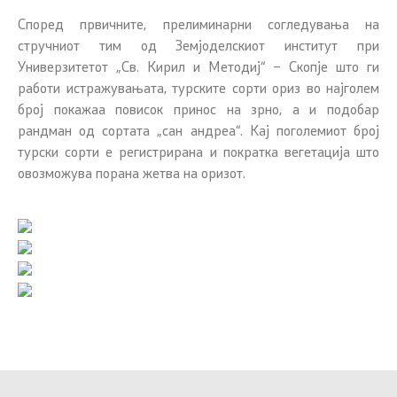
Според првичните, прелиминарни согледувања на
стручниот тим од Земјоделскиот институт при
Универзитетот „Св. Кирил и Методиј“ – Скопје што ги
работи истражувањата, турските сорти ориз во најголем
број покажаа повисок принос на зрно, а и подобар
рандман од сортата „сан андреа“. Кај поголемиот број
турски сорти е регистрирана и пократка вегетација што
овозможува порана жетва на оризот.