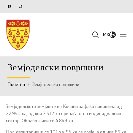
MK
Земјоделски површини
Почетна
»
Земјоделски површини
Земјоделското земјиште во Кочани зафаќа површина од
22.940 ха, од кои 7.312 ха припаѓаат на индивидуалниот
сектор. Обработливи се 4.849 ха.
Под овоштарници се 101 ха, 95 ха се лозја, а од нив 86 ха