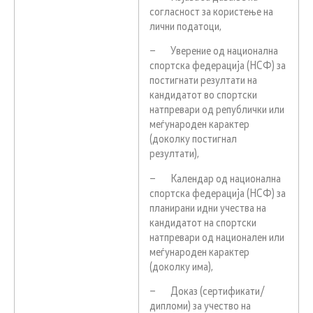
согласност за користење на
лични податоци,
– Уверение од национална
спортска федерација (НСФ) за
постигнати резултати на
кандидатот во спортски
натпревари од републички или
меѓународен карактер
(доколку постигнал
резултати),
– Календар од национална
спортска федерација (НСФ) за
планирани идни учества на
кандидатот на спортски
натпревари од национален или
меѓународен карактер
(доколку има),
– Доказ (сертификати/
дипломи) за учество на