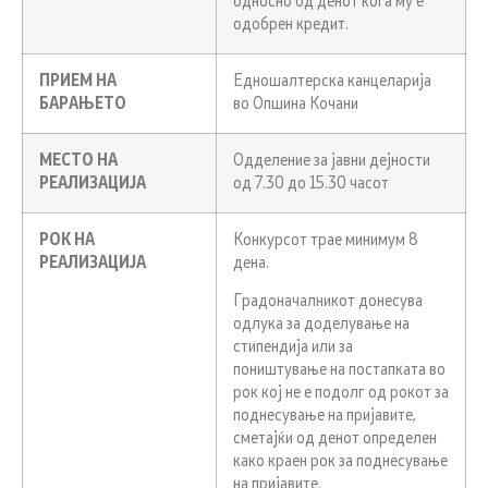
односно од денот кога му е
одобрен кредит.
ПРИЕМ НА
Едношалтерска канцеларија
БАРАЊЕТО
во Опшина Кочани
МЕСТО НА
Одделение за јавни дејности
РЕАЛИЗАЦИЈА
од 7.30 до 15.30 часот
РОК НА
Конкурсот трае минимум 8
РЕАЛИЗАЦИЈА
дена.
Градоначалникот донесува
одлука за доделување на
стипендија или за
поништување на постапката во
рок кој не е подолг од рокот за
поднесување на пријавите,
сметајќи од денот определен
како краен рок за поднесување
на пријавите.