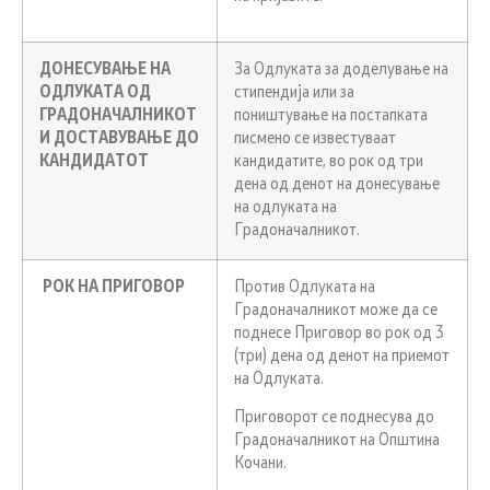
ДОНЕСУВАЊЕ НА
За Одлуката за доделување на
ОДЛУКАТА ОД
стипендија или за
ГРАДОНАЧАЛНИКОТ
поништување на постапката
И ДОСТАВУВАЊЕ ДО
писмено се известуваат
КАНДИДАТОТ
кандидатите, во рок од три
дена од денот на донесување
на одлуката на
Градоначалникот.
РОК НА ПРИГОВОР
Против Одлуката на
Градоначалникот може да се
поднесе Приговор во рок од 3
(три) дена од денот на приемот
на Одлуката.
Приговорот се поднесува до
Градоначалникот на Општина
Кочани.