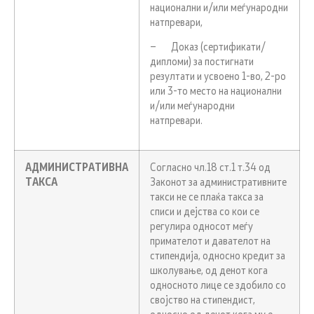
национални и/или меѓународни
натпревари,
– Доказ (сертификати/
дипломи) за постигнати
резултати и усвоено 1-во, 2-ро
или 3-то место на национални
и/или меѓународни
натпревари.
АДМИНИСТРАТИВНА
Согласно чл.18 ст.1 т.34 од
ТАКСА
Законот за административните
такси не се плаќа такса за
списи и дејства со кои се
регулира односот меѓу
примателот и давателот на
стипендија, односно кредит за
школување, од денот кога
односното лице се здобило со
својство на стипендист,