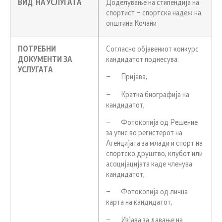
ВИД НА УСЛУГАТА
Доделување на стипендија на
спортист – спортска надеж на
општина Кочани
ПОТРЕБНИ
Согласно објавениот конкурс
ДОКУМЕНТИ ЗА
кандидатот поднесува:
УСЛУГАТА
– Пријава,
– Кратка биографија на
кандидатот,
– Фотокопија од Решение
за упис во регистерот на
Агенцијата за млади и спорт на
спортско друштво, клубот или
асоцијацијата каде членува
кандидатот,
– Фотокопија од лична
карта на кандидатот,
– Изјава за давање на