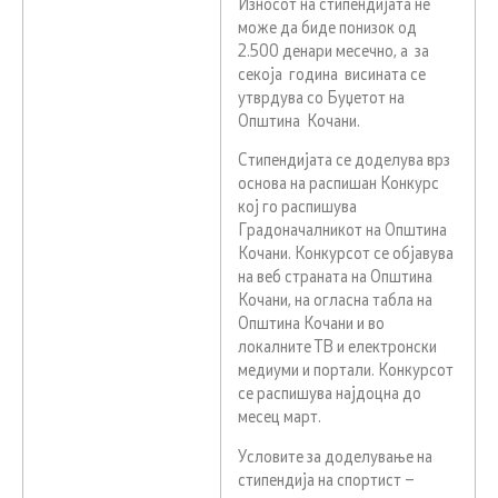
Износот на стипендијата не
може да биде понизок од
2.500 денари месечно, а за
секоја година висината се
утврдува со Буџетот на
Општина Кочани.
Стипендијата се доделува врз
основа на распишан Конкурс
кој го распишува
Градоначалникот на Општина
Кочани. Конкурсот се објавува
на веб страната на Општина
Кочани, на огласна табла на
Општина Кочани и во
локалните ТВ и електронски
медиуми и портали. Конкурсот
се распишува најдоцна до
месец март.
Условите за доделување на
стипендија на спортист –