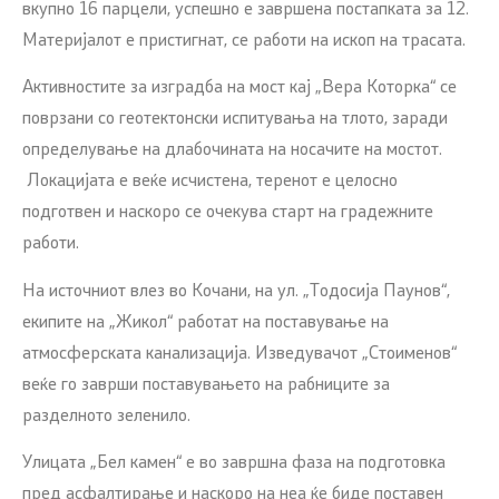
вкупно 16 парцели, успешно е завршена постапката за 12.
Материјалот е пристигнат, се работи на ископ на трасата.
Активностите за изградба на мост кај „Вера Которка“ се
поврзани со геотектонски испитувања на тлото, заради
определување на длабочината на носачите на мостот.
Локацијата е веќе исчистена, теренот е целосно
подготвен и наскоро се очекува старт на градежните
работи.
На источниот влез во Кочани, на ул. „Тодосија Паунов“,
екипите на „Жикол“ работат на поставување на
атмосферската канализација. Изведувачот „Стоименов“
веќе го заврши поставувањето на рабниците за
разделното зеленило.
Улицата „Бел камен“ е во завршна фаза на подготовка
пред асфалтирање и наскоро на неа ќе биде поставен