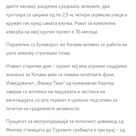
двете насоки); разделно средишно зеленило; два
тротоара со ширина од по 2,5 м, четири сервисни улици и
кружен тек пред самата клучка. Рокот за комплетна
изведба на овој крупен проект е 36 месеци.
Паралелно со булеварот, во Кочани активно се работи на
уште неколку стратешки точки.
Новиот старечки дом – проект кој има огромно социјално
значење за Кочани веќе ги помина почетните фази.
Изведувачот „Фишер Тихи“ од кумановски Карпош
заврши со колчење на парцелата и чистење на
вегетацијата, со што теренот е целосно подготвен за
почеток на градежните активности.
Процесот за експропријација за потисниот цевковод од
Филтер станицата до Турските гробишта е при крај – од