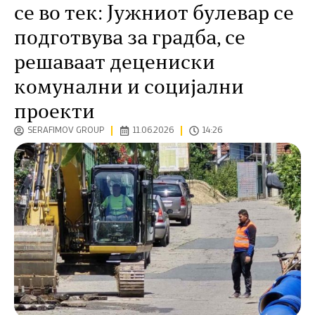
се во тек: Јужниот булевар се
подготвува за градба, се
решаваат децениски
комунални и социјални
проекти
SERAFIMOV GROUP
11.06.2026
14:26