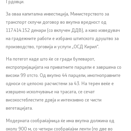
Грдовци.
За оваа капитална инвестиција, Министерството за
транспорт склучи договор во вкупна вредност од
117.414.152 денари (со вклучен ДДВ), а како изведувач
на градежните работи е избрано штипското друштво за
производство, трговија и услуги „ОСД Кирил“.
На потегот каде што ќе се гради булеварот,
експропријацијата на приватните парцели е завршена со
високи 99 отсто. Од вкупно 44 парцели, имотноправните
односи се целосно расчистени за 43. На терен веќе е
извршено исколчување на трасата, се сечат
високостеблестите дрвја и интензивно се чисти
вегетацијата.
Модерната сообраќајница ќе има вкупна должина од
околу 900 м, со четири сообраќајни ленти (по две во