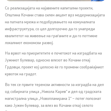
Со реализацијата на најавените капитални проекти,
Општина Кочани става силен акцент врз модернизацијата
на патната мрежа и подобрувањето на комуналната
инфраструктура, со цел долгорочно да го унапреди
квалитетот на живеење на граѓаните и да го поттикне
локалниот економски развој.
На врвот на приоритетите е почетокот на изградбата на
Јужниот булевар, односно влезот во Кочани откај
Грдовци, проект кој целосно ќе го промени сообраќајниот
крвоток на градот.
Во тек се првите теренски активности за изградба на дел
од собирната улица „Никола Карев“ и дел од градската
магистрална улица „Новопланирана 1“ – потег попознат
како Јужен булевар, за влез во Кочани откај селото