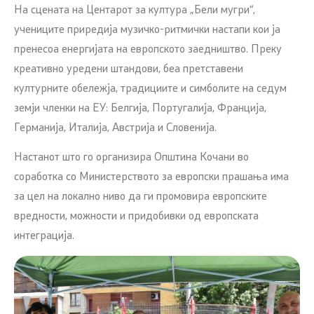
На сцената на Центарот за култура „Бели мугри“,
учениците приредија музичко-ритмички настапи кои ја
пренесоа енергијата на европското заедништво. Преку
креативно уредени штандови, беа претставени
културните обележја, традициите и симболите на седум
земји членки на ЕУ: Белгија, Португалија, Франција,
Германија, Италија, Австрија и Словенија.
Настанот што го организира Општина Кочани во
соработка со Министерството за европски прашања има
за цел на локално ниво да ги промовира европските
вредности, можности и придобивки од европската
интеграција.