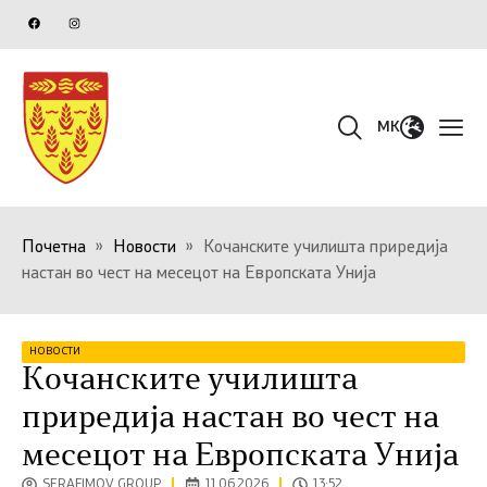
MK
Почетна
»
Новости
»
Кочанските училишта приредија
настан во чест на месецот на Европската Унија
НОВОСТИ
Кочанските училишта
приредија настан во чест на
месецот на Европската Унија
SERAFIMOV GROUP
11.06.2026
13:52