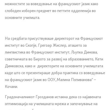
можностите за воведување на францускиот јазик како
слободен изборен предмет во петтите одделенија во
основните училишта.
На средбата присуствуваше директорот на Францускиот
институт во Скопје, Грегоар Жислер, аташето за
лингвистика во Францускиот институт, Љупка Димова,
советничката во Бирото за развој на образованието, Кети
Димковска, како и директорите на основните училиштата
каде што се презентираше добра практика со воведување
на францускиот јазик во ООУ,,Малина Попиванова“ –
Кочани.
Градоначалникот Грозданов истакна дека со најавената
оптимизација на училишната мрежа и започнување на