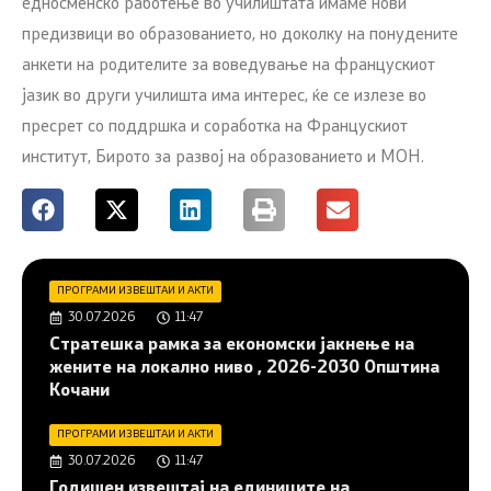
едносменско работење во училиштата имаме нови
предизвици во образованието, но доколку на понудените
анкети на родителите за воведување на францускиот
јазик во други училишта има интерес, ќе се излезе во
пресрет со поддршка и соработка на Францускиот
институт, Бирото за развој на образованието и МОН.
ПРОГРАМИ ИЗВЕШТАИ И АКТИ
30.07.2026
11:47
Стратешка рамка за економски јакнење на
жените на локално ниво , 2026-2030 Општина
Кочани
ПРОГРАМИ ИЗВЕШТАИ И АКТИ
30.07.2026
11:47
Годишен извештај на единиците на