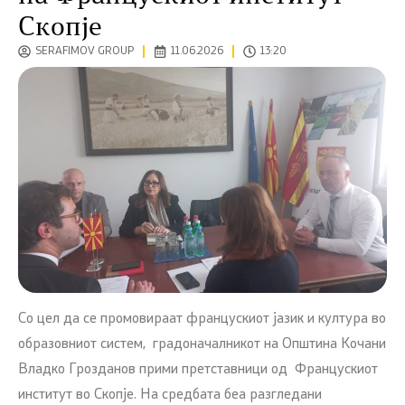
Скопје
SERAFIMOV GROUP
11.06.2026
13:20
Со цел да се промовираат францускиот јазик и култура во
образовниот систем, градоначалникот на Општина Кочани
Владко Грозданов прими претставници од Францускиот
институт во Скопје. На средбата беа разгледани