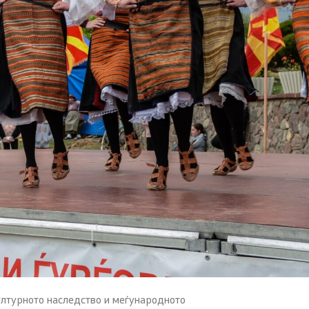
ултурното наследство и меѓународното