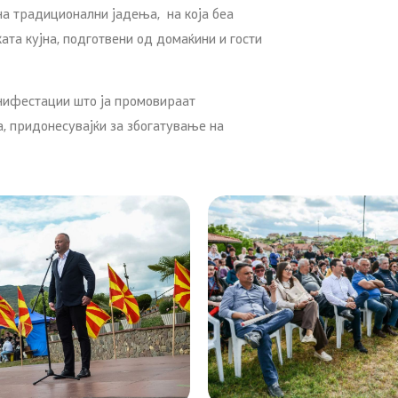
на традиционални јадења, на која беа
ата кујна, подготвени од домаќини и гости
нифестации што ја промовираат
, придонесувајќи за збогатување на