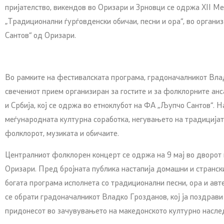
пријателство, викендов во Оризари и Зрновци се одржа XII 
„Традиционални ѓурѓовденски обичаи, песни и ора“, во орган
Сантов“ од Оризари.
Во рамките на фестивалската програма, градоначалникот Вла
свечениот прием организиран за гостите и за фолклорните ан
и Србија, кој се одржа во етноклубот на ФА „Љупчо Сантов“. 
меѓународната културна соработка, негувањето на традиција
фолклорот, музиката и обичаите.
Централниот фолклорен концерт се одржа на 9 мај во дворот 
Оризари. Пред бројната публика настапија домашни и странс
богата програма исполнета со традиционални песни, ора и авт
се обрати градоначалникот Владко Грозданов, кој ја поздрави
придонесот во зачувувањето на македонското културно наслед