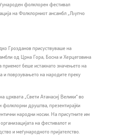
Меѓународен фолклорен фестивал
изација на Фолклорниот ансамбл „Љупчо
дко Грозданов присуствуваше на
самбли од Црна Гора, Босна и Херцеговина
На приемот беше истакнато значењето на
та и поврзувањето на народите преку
на црквата „Свети Атанасиј Велики“ во
ки фолклорни друштва, презентирајќи
ентични народни носии. На присутните им
 организацијата на фестивалот и
ство и меѓународното пријателство.