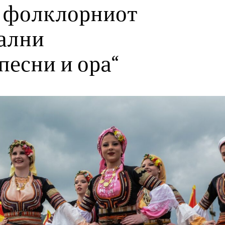
а фолклорниот
ални
песни и ора“