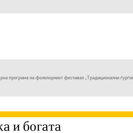
урна програма на фолклорниот фестивал „Традиционални ѓурѓовд
а и богата