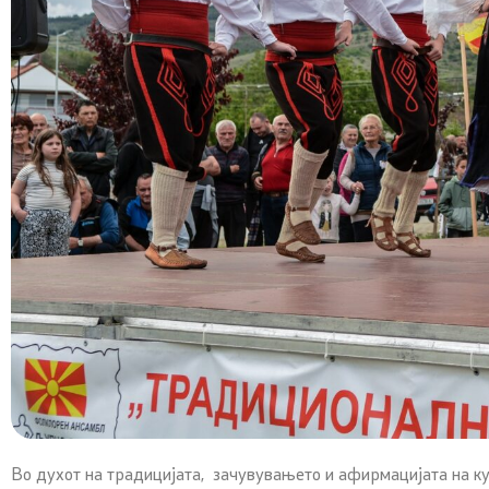
Во духот на традицијата, зачувувањето и афирмацијата на к