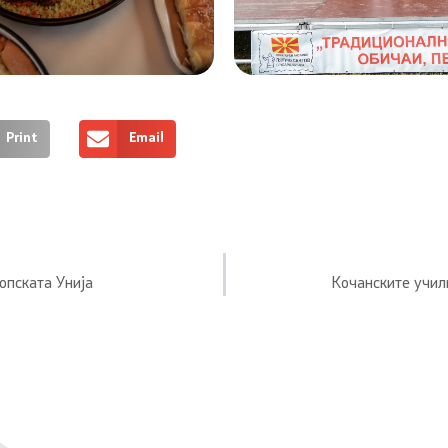
Print
Email
опската Унија
Кочанските учил