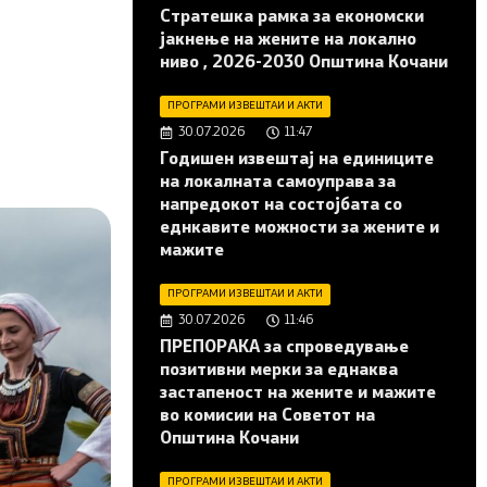
Стратешка рамка за економски
јакнење на жените на локално
ниво , 2026-2030 Општина Кочани
ПРОГРАМИ ИЗВЕШТАИ И АКТИ
30.07.2026
11:47
Годишен извештај на единиците
на локалната самоуправа за
напредокот на состојбата со
еднкавите можности за жените и
мажите
ПРОГРАМИ ИЗВЕШТАИ И АКТИ
30.07.2026
11:46
ПРЕПОРАКА за спроведување
позитивни мерки за еднаква
застапеност на жените и мажите
во комисии на Советот на
Општина Кочани
ПРОГРАМИ ИЗВЕШТАИ И АКТИ