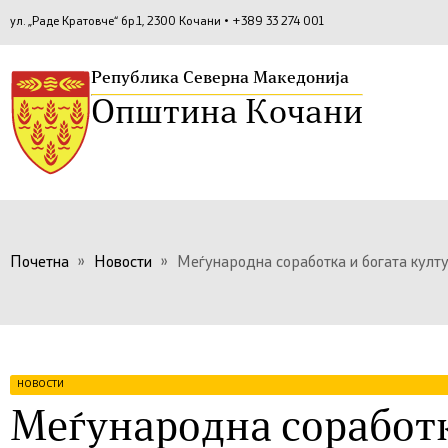
ул. „Раде Кратовче“ бр.1, 2300 Кочани • +389 33 274 001
Република Северна Македонија
Општина Кочани
Почетна
»
Новости
»
Меѓународна соработка и богата култ
НОВОСТИ
Меѓународна соработк