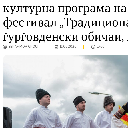
културна програма н
фестивал „Традицион
ѓурѓовденски обичаи, 
SERAFIMOV GROUP
11.06.2026
13:50