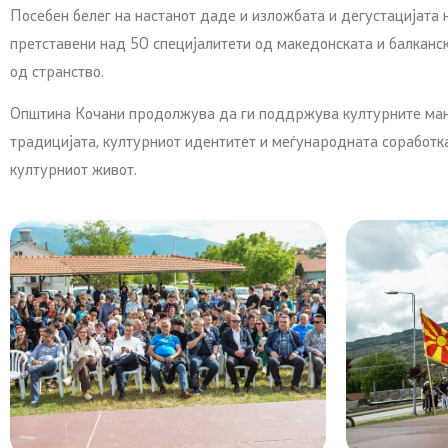
Посебен белег на настанот даде и изложбата и дегустацијата 
претставени над 50 специјалитети од македонската и балканск
од странство.
Општина Кочани продолжува да ги поддржува културните ма
традицијата, културниот идентитет и меѓународната соработка
културниот живот.