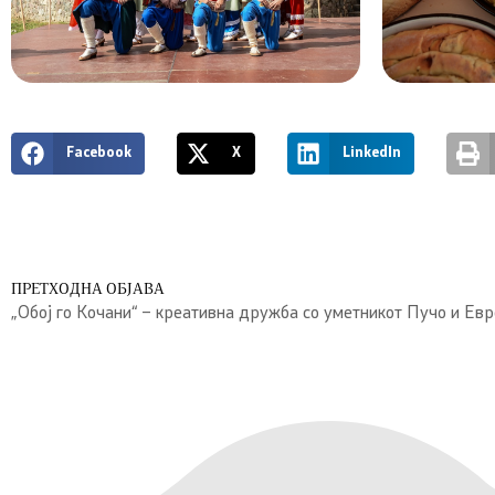
Facebook
X
LinkedIn
ПРЕТХОДНА ОБЈАВА
„Обој го Кочани“ – креативна дружба со уметникот Пучо и Евр