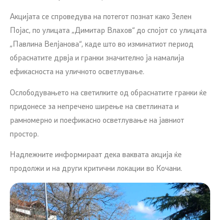
Акцијата се спроведува на потегот познат како Зелен
Појас, по улицата „Димитар Влахов“ до спојот со улицата
„Павлина Велјанова“, каде што во изминатиот период
обраснатите дрвја и гранки значително ја намалија
ефикасноста на уличното осветлување.
Ослободувањето на светилките од обраснатите гранки ќе
придонесе за непречено ширење на светлината и
рамномерно и поефикасно осветлување на јавниот
простор.
Надлежните информираат дека ваквата акција ќе
продолжи и на други критични локации во Кочани.