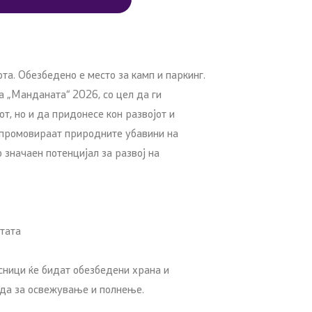
та. Обезбедено е место за камп и паркинг.
 „Манданата“ 2026, со цел да ги
т, но и да придонесе кон развојот и
е промовираат природните убавини на
 значаен потенцијал за развој на
утата
есници ќе бидат обезбедени храна и
ода за освежување и полнење.