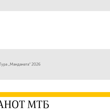
ра „Манданата“ 2026
АНОТ МТБ