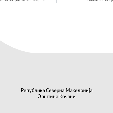
Јавен повик за избор на здружение на граѓани за дообразување на возрасни без завршено основно образование
Уникатно гаст
Република Северна Македонија
Општина Кочани