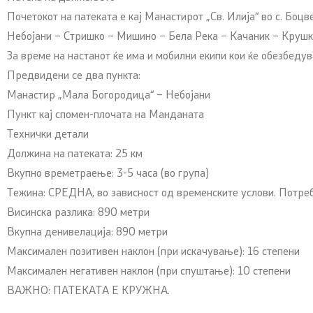
Почетокот на патеката е кај Манастирот „Св. Илија“ во с. Боц
Небојани – Стришко – Мишино – Бела Река – Качаник – Крушк
За време на настанот ќе има и мобилни екипи кои ќе обезбеду
Предвидени се два пункта:
Манастир „Мала Богородица“ – Небојани
Пункт кај спомен-плочата на Манданата
Технички детали
Должина на патеката: 25 км
Вкупно времетраење: 3-5 часа (во група)
Тежина: СРЕДНА, во зависност од временските услови. Потреб
Висинска разлика: 890 метри
Вкупна денивелација: 890 метри
Максимален позитивен наклон (при искачување): 16 степени
Максимален негативен наклон (при спуштање): 10 степени
ВАЖНО: ПАТЕКАТА Е КРУЖНА.