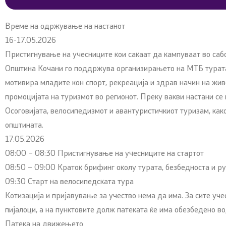
Време на одржување на настанот
16-17.05.2026
Пристигнување на учесниците кои сакаат да кампуваат во сабо
Општина Кочани го поддржува организирањето на МТБ турата
мотивира младите кон спорт, рекреација и здрав начин на живо
промоцијата на туризмот во регионот. Преку вакви настани с
Осоговијата, велосипедизмот и авантуристичкиот туризам, како
општината.
17.05.2026
08:00 – 08:30 Пристигнување на учесниците на стартот
08:50 – 09:00 Краток брифинг околу турата, безбедноста и р
09:30 Старт на велосипедската тура
Котизација и пријавување за учество нема да има. За сите уч
пијалоци, а на пунктовите долж патеката ќе има обезбедено в
Патека на движењето