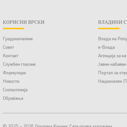
КОРИСНИ ВРСКИ
ВЛАДИНИ С
Градоначалник
Влада на Реп
Совет
е-Влада
Контакт
Агенција за к
Службен гласник
Јавни набавки
Формулари
Портал за отв
Новости
Национален По
Соопштенија
Обраќања
© 2025 – 2026 Општина Кочани. Сите права задржани.