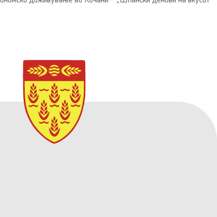
рономско доживување во Кочани – „Шпански денови на вкусот“