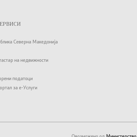
ЕРВИСИ
ублика Северна Македонија
атастар на недвижности
орени податоци
ртал за е-Услуги
Овозможено од
Министерство