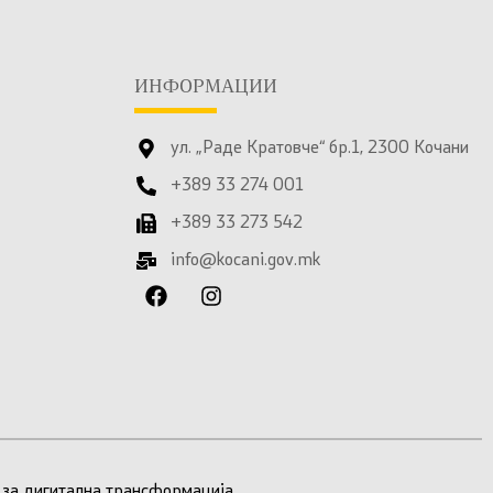
ИНФОРМАЦИИ
ул. „Раде Кратовче“ бр.1, 2300 Кочани
+389 33 274 001
+389 33 273 542
info@kocani.gov.mk
 за дигитална трансформација
.