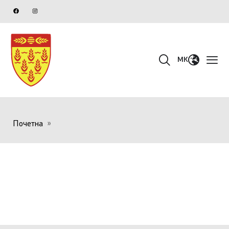
MK
Почетна
»