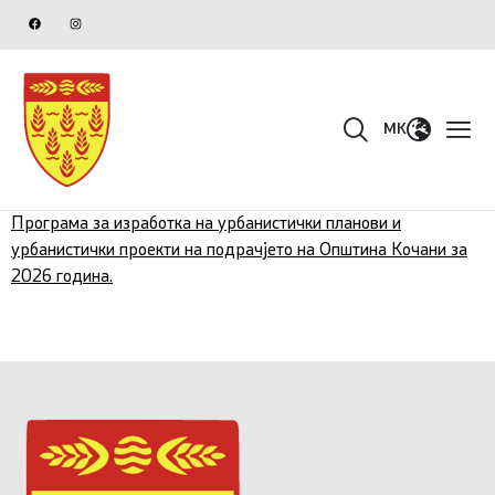
MK
Програма за изработка на урбанистички планови и
урбанистички проекти на подрачјето на Општина Кочани за
2026 година.