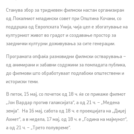
Станува збор за тридневен филмски настан организиран
од Локалниот младински совет при Општина Кочани, со
поддршка од Европската Унија, чија цел е збогатување на
културниот живот во градот и создавање простор за
заеднички културни доживувања за сите генерации.
Програмата опфаќа разновидни филмски остварувања –
од анимирани и забавни содржини за помладата публика,
до филмови што обработуваат подлабоки општествени и
историски теми.
В петок, 15 мај, со почеток од 18 ч. ќе се прикаже филмот
„Јон Вардар против галаксијата“, а од 21 ч. – „Медена
земја“. На 16 мај, сабота од 18 ч. е проекцијата на „Диџеј
Ахмет“, а в недела, 17 мај, од 18 ч. е „Година на мајмунот“,
а од 21 ч. – „Трето полувреме“.