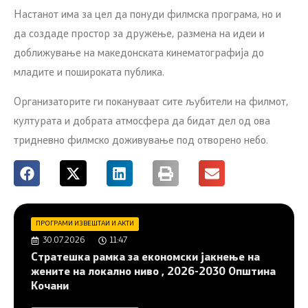
Настанот има за цел да понуди филмска програма, но и
да создаде простор за дружење, размена на идеи и
доближување на македонската кинематографија до
младите и пошироката публика.
Организаторите ги покануваат сите љубители на филмот,
културата и добрата атмосфера да бидат дел од ова
тридневно филмско доживување под отворено небо.
ПРОГРАМИ ИЗВЕШТАИ И АКТИ
30.07.2026
11:47
Стратешка рамка за економски јакнење на
жените на локално ниво , 2026-2030 Општина
Кочани