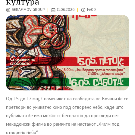
култура
SERAFIMOV GROUP
11.06.2026
14:09
Од 15 до 17 мај, Споменикот на слободата во Кочани ќе се
претвори во уникатно кино под отворено небо, каде што
публиката ќе има можност бесплатно да проследи пет
македонски филма во рамките на настанот „Филм под
отворено небо“.